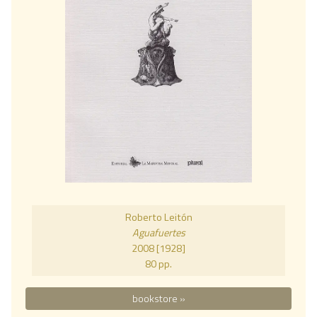
Roberto Leitón
Aguafuertes
2008 [1928]
80 pp.
bookstore »