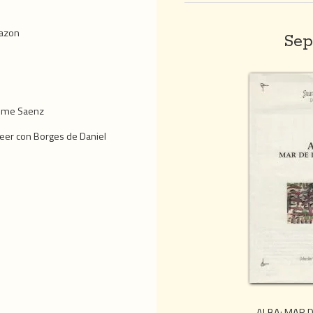
lazon
Sep
n
aime Saenz
eer con Borges de Daniel
ALBA: MAR 