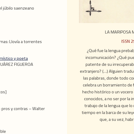
el júbilo saenzeano
LA MARIPOSA M
ISSN 
smas: Llovía a torrentes
¿Qué fue la lengua prebabé
incomunicación? ¿Qué puede
místico y poeta
patente de su irrecuperabi
O SUÁREZ FIGUEROA
extranjero? (…) Alguien tradu
las palabras, donde todo co
celebra un borramiento de 
hecho histórico o un vocero 
tos]
conocidos, a no ser por la
trabajo de la lengua que lo
 pros y contras – Walter
tiempo en la barca de su le
que, a su vez, habr
ible