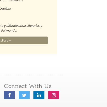
Conitzer
a y difunde obras literarias y
s del mundo.
store »
Connect With Us