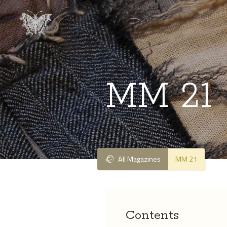
MM 21
All Magazines
MM 21
Contents