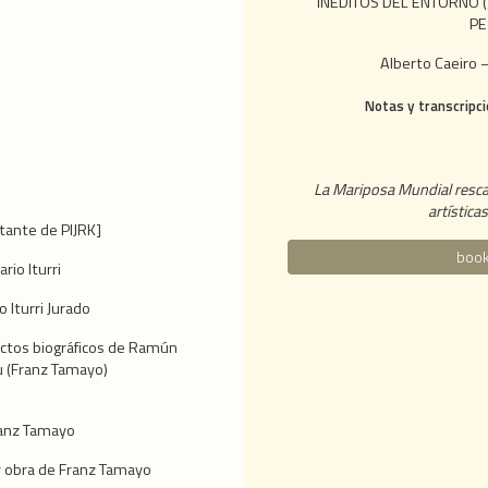
INÉDITOS DEL ENTORNO
PE
Alberto Caeiro 
Notas y transcripci
La Mariposa Mundial rescat
artística
utante de PIJRK]
book
rio Iturri
o Iturri Jurado
ctos biográficos de Ramún
u (Franz Tamayo)
ranz Tamayo
 y obra de Franz Tamayo