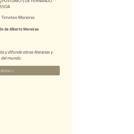
 (¿PÓSTUMO?) DE FERNANDO
SSOA
– Timoteo Moreiras
ón de Alberto Moreiras
a y difunde obras literarias y
s del mundo.
store »