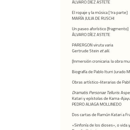
ÁLVARO DÍEZ ASTETE
El ropaje y la música [1ra parte]
MARÍA JULIA DE RUSCHI
Un paseo aforístico [fragmento]
ÁLVARO DÍEZ ASTETE
PARERGON viruta varia
Gertrude Stein
et alii
.
[Inmersión cronicaria: la obra m
Biografía de Pablo Iturri Jurado Ma
Obras artístico-literarias de Pabl
Dramatis Personae Telluris
: Aspe
Katari y epístolas de Kama-Ajay
PEDRO ALIAGA MOLLINEDO
Dos cartas de Ramún Katari a F
«Sinfonía de los dioses», o vida