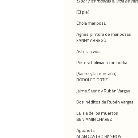
El sol y las moscas
&
Vida de vac
[El pie]
Chola mariposa
Agnès, pintora de mariposas
FANNY ABREGÚ
Así es la vida
Pintora boliviana con burka
[Saenz y la montaña]
RODOLFO ORTIZ
Jaime Saenz y Rubén Vargas
Dos inéditos de Rubén Vargas
La isla de los muertos
BENJAMIN CHÁVEZ
Apacheta
ALAN CASTRO RIVEROS