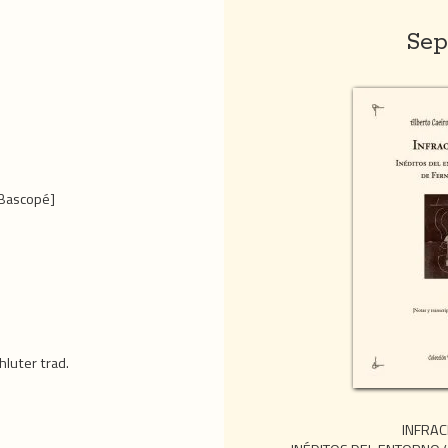
Sep
Bascopé]
hluter trad.
INFRA