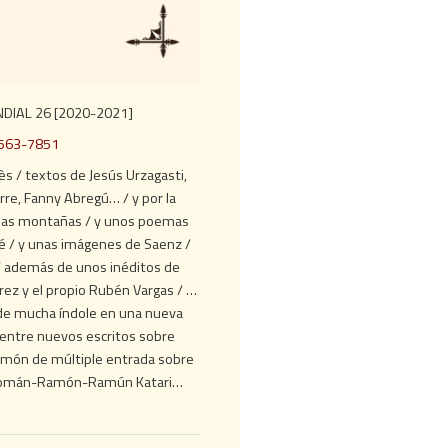
DIAL 26 [2020-2021]
2563-7851
s / textos de Jesús Urzagasti,
rre, Fanny Abregú… / y por la
 las montañas / y unos poemas
 / y unas imágenes de Saenz /
 / además de unos inéditos de
rez y el propio Rubén Vargas / …
de mucha índole en una nueva
y entre nuevos escritos sobre
ulmón de múltiple entrada sobre
de Román-Ramón-Ramún Katari…