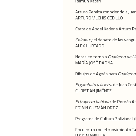
Ramún Katari
Arturo Peralta conociendo a Juan
ARTURO VILCHIS CEDILLO
Carta de Abdel Kader a Arturo P
Chirapu
y el debate de las vangua
ALEX HURTADO
Notas en torno a
Cuaderno de Li
MARÍA JOSÉ DAONA
Dibujos de Agnès para
Cuaderno 
El garabato y la letra
de Juan Crist
CHRISTIAN JIMÉNEZ
El trayecto hablado
de Román A
EDWIN GUZMÁN ORTIZ
Programa de Cultura Boliviana I 
Encuentro con el movimiento Ta
H.C.F. MANSILLA