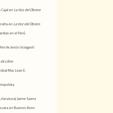
 Cajal en
La Voz del Obrero
eralta en
La Voz del Obrero
rdias en el Perú́
lino
de Jesús Urzagasti
de Lilino
óbal Mac Lean E.
ntopolsky
(Literatura) Jaime Saenz
cuara en Buenos Aires