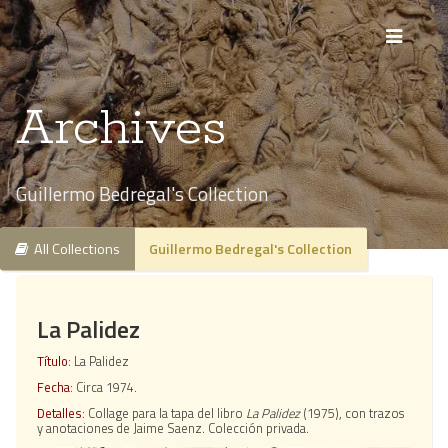
Archives
Guillermo Bedregal's Collection
All Collections
Guillermo Bedregal's Collection
La Palidez
Título
: La Palidez
Fecha
: Circa 1974.
Detalles
: Collage para la tapa del libro
La Palidez
(1975), con trazos
y anotaciones de Jaime Saenz. Colección privada.