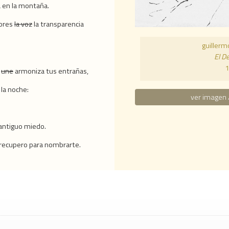
a en la montaña.
lores
la voz
la transparencia
guiller
El D
1
e
une
armoniza tus entrañas,
 la noche:
ver imagen 
n antiguo miedo.
recupero para nombrarte.