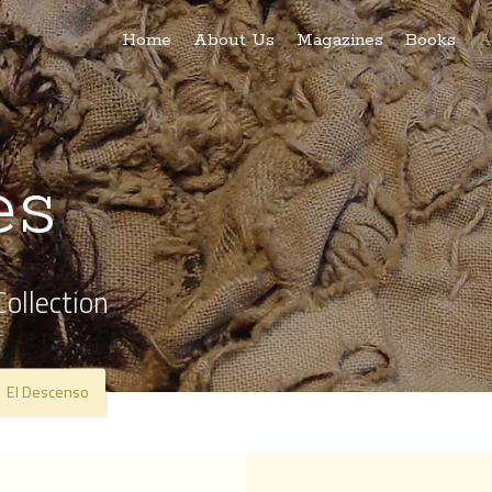
Home
About Us
Magazines
Books
A
es
Collection
El Descenso