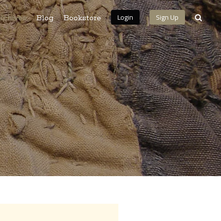
Login
Sign Up
rchives
Blog
Bookstore