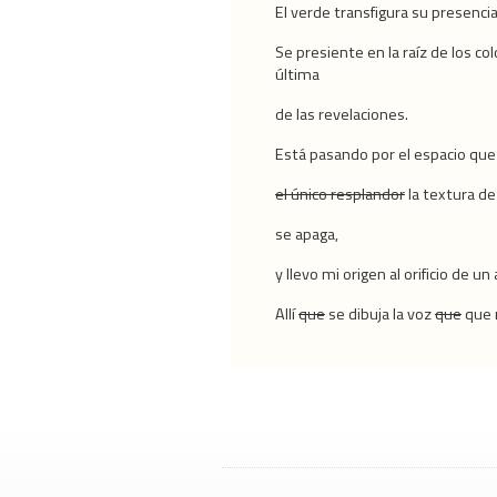
El verde transfigura su presenci
Se presiente en la raíz de los co
última
de las revelaciones.
Está pasando por el espacio qu
el único resplandor
la textura de
se apaga,
y llevo mi origen al orificio de u
Allí
que
se dibuja la voz
que
que 