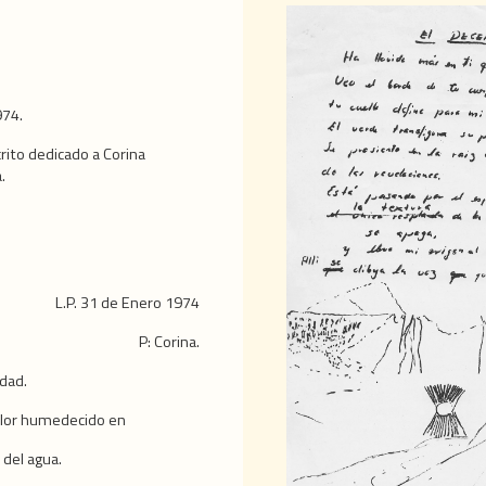
974.
ito dedicado a Corina
.
L.P. 31 de Enero 1974
P: Corina.
udad.
olor humedecido en
 del agua.