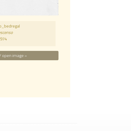
mo_bedregal
escenso
974
/ open image »