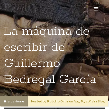
La máquina de
escribir de
Guillermo
Bedregal García
Blog Home
Posted by
Rodolfo Ortiz
on Aug 10, 2018 in
Blog