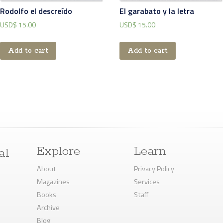
Rodolfo el descreído
El garabato y la letra
USD$
15.00
USD$
15.00
Add to cart
Add to cart
Explore
Learn
al
About
Privacy Policy
Magazines
Services
Books
Staff
Archive
Blog