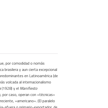
 que, por comodidad o nomás
ca brasilera y aun cierta excepcional
s predominantes en Latinoamérica (de
ás volcada al internacionalismo
a
(1928) y el
Manifiesto
, por caso, operan con «técnicas»
reciente, «americano». (El paralelo
cia-afuera o primario-exportador, de