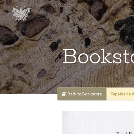
Bookst
Back to Bookstore
Papeles de A