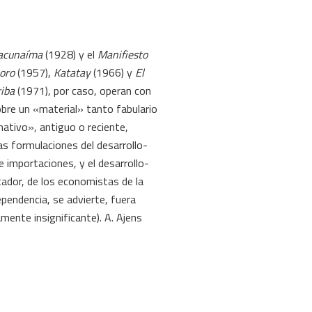
cunaíma
(1928) y el
Manifiesto
 oro
(1957),
Katatay
(1966) y
El
riba
(1971), por caso, operan con
bre un «material» tanto fabulario
nativo», antiguo o reciente,
as formulaciones del desarrollo-
e importaciones, y el desarrollo-
tador, de los economistas de la
ependencia, se advierte, fuera
mente insignificante). A. Ajens