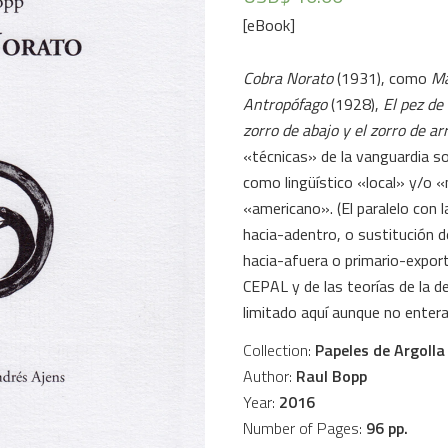
[eBook]
Cobra Norato
(1931), como
Ma
Antropófago
(1928),
El pez de
zorro de abajo y el zorro de ar
«técnicas» de la vanguardia so
como lingüístico «local» y/o «
«americano». (El paralelo con l
hacia-adentro, o sustitución d
hacia-afuera o primario-expor
CEPAL y de las teorías de la d
limitado aquí aunque no entera
Collection:
Papeles de Argolla
Author:
Raul Bopp
Year:
2016
Number of Pages:
96 pp.