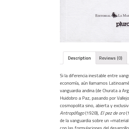
Description
Reviews (0)
Si la diferencia inestable entre van
economía, aún llamamos Latinoamé
vanguardia andina (de Churata a Arg
Huidobro a Paz, pasando por Vallej
cosmopolita sino, abierta y exclusi
Antropófago
(1928),
El pez de oro
(
de la vanguardia sobre un «material
con las formulaciones del desarroll