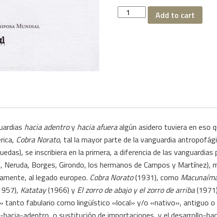
Cobra
Add to cart
Norato
quantity
guardias
hacia adentro
y
hacia afuera
algún asidero tuviera en eso
rica,
Cobra Norato
, tal la mayor parte de la vanguardia antropofági
uedas), se inscribiera en la primera, a diferencia de las vanguardia
o, Neruda, Borges, Girondo, los hermanos de Campos y Martínez), m
vamente, al legado europeo.
Cobra Norato
(1931), como
Macunaím
1957),
Katatay
(1966) y
El zorro de abajo y el zorro de arriba
(1971)
» tanto fabulario como lingüístico «local» y/o «nativo», antiguo o 
o-hacia-adentro, o sustitución de importaciones, y el desarrollo-ha