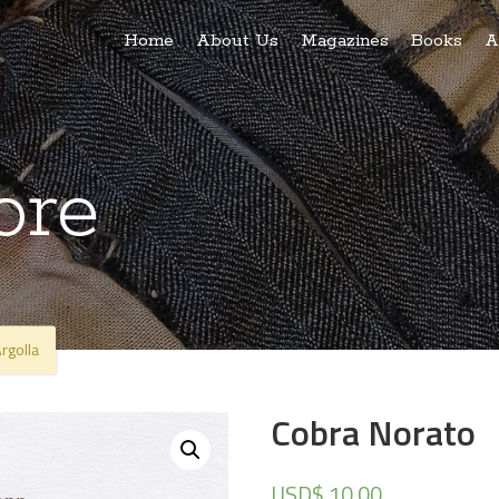
Home
About Us
Magazines
Books
A
ore
rgolla
Cobra Norato
USD$
10.00