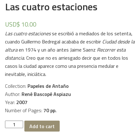
Las cuatro estaciones
USD$
10.00
Las cuatro estaciones
se escribió a mediados de los setenta,
cuando Guillermo Bedregal acababa de escribir
Ciudad desde la
altura
en 1974 y un año antes Jaime Saenz
Recorrer esta
distancia
. Creo que no es arriesgado decir que en todos los
casos la ciudad aparece como una presencia medular e
inevitable, iniciática.
Collection:
Papeles de Antaño
Author:
René Bascopé Aspiazu
Year:
2007
Number of Pages:
70 pp.
Las
Add to cart
cuatro
estaciones
quantity