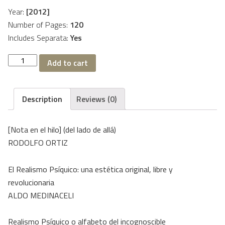
Year:
[2012]
Number of Pages:
120
Includes Separata:
Yes
La
Add to cart
Mariposa
Mundial
19/20
quantity
Description
Reviews (0)
[Nota en el hilo] (del lado de allá)
RODOLFO ORTIZ
El Realismo Psíquico: una estética original, libre y
revolucionaria
ALDO MEDINACELI
Realismo Psíquico o alfabeto del incognoscible