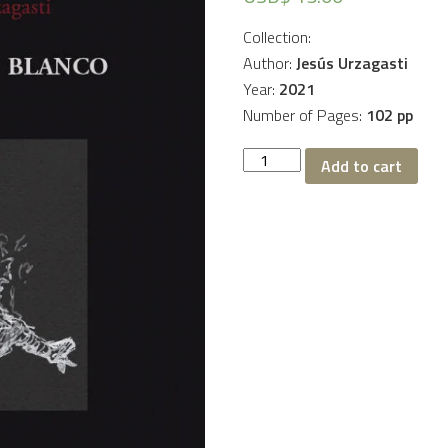
Collection:
Author:
Jesús Urzagasti
Year:
2021
Number of Pages:
102 pp
El
Add to cart
Llamo
blanco
quantity