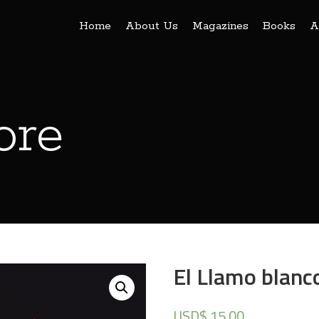
Home
About Us
Magazines
Books
A
ore
El Llamo blanc
USD$
15.00