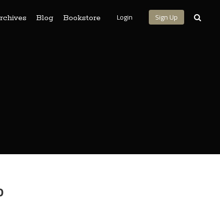
Login
Sign Up
rchives
Blog
Bookstore
o