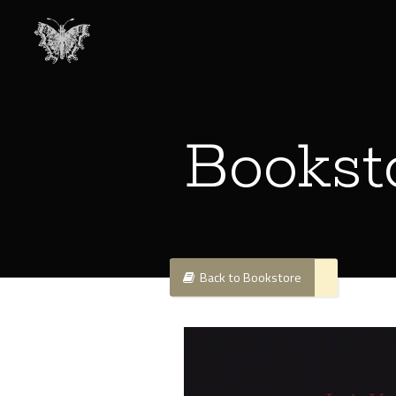
Bookst
Back to Bookstore